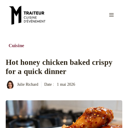
Aller
au
Menu
contenu
Cuisine
Hot honey chicken baked crispy
for a quick dinner
Julie Richard
Date :
1 mai 2026